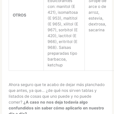
Edulcorantes
Sirope de
con: manitol (E
arce o de
421), isomaltosa
arroz,
OTROS
(E 953), maltitol
estevia,
(E 965), xilitol (E
dextrosa,
967), sorbitol (E
sacarina
420), lactitol (E
966), eritritol (E
968). Salsas
preparadas tipo
barbacoa,
ketchup
Ahora seguro que te acabo de dejar más planchado
que antes, ya que… ¿de qué nos sirven tablas y
listados de cosas que uno puede y no puede
comer?
¿A caso no nos deja todavía algo
confundidos sin saber cómo aplicarlo en nuestro
día a día?