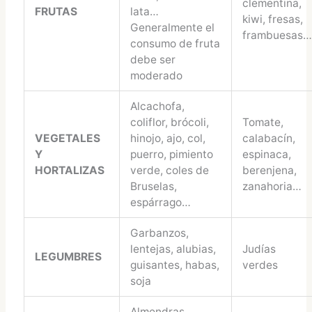
clementina,
FRUTAS
lata…
kiwi, fresas,
Generalmente el
frambuesas
consumo de fruta
debe ser
moderado
Alcachofa,
coliflor, brócoli,
Tomate,
VEGETALES
hinojo, ajo, col,
calabacín,
Y
puerro, pimiento
espinaca,
HORTALIZAS
verde, coles de
berenjena,
Bruselas,
zanahoria…
espárrago…
Garbanzos,
lentejas, alubias,
Judías
LEGUMBRES
guisantes, habas,
verdes
soja
Almendras,