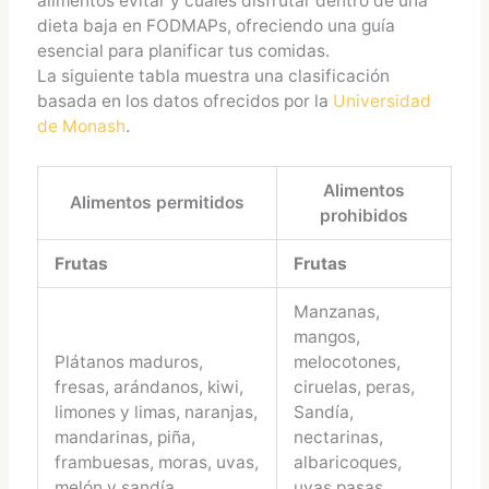
alimentos evitar y cuáles disfrutar dentro de una
dieta baja en FODMAPs, ofreciendo una guía
esencial para planificar tus comidas.
La siguiente tabla muestra una clasificación
basada en los datos ofrecidos por la
Universidad
de Monash
.
Alimentos
Alimentos permitidos
prohibidos
Frutas
Frutas
Manzanas,
mangos,
Plátanos maduros,
melocotones,
fresas, arándanos, kiwi,
ciruelas, peras,
limones y limas, naranjas,
Sandía,
mandarinas, piña,
nectarinas,
frambuesas, moras, uvas,
albaricoques,
melón y sandía.
uvas pasas,