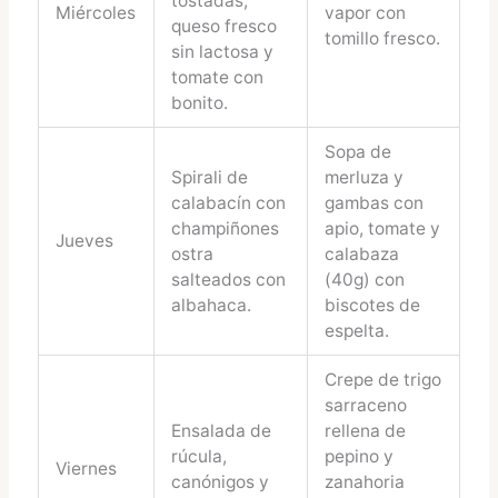
tostadas,
Miércoles
vapor con
queso fresco
tomillo fresco.
sin lactosa y
tomate con
bonito.
Sopa de
Spirali de
merluza y
calabacín con
gambas con
champiñones
apio, tomate y
Jueves
ostra
calabaza
salteados con
(40g) con
albahaca.
biscotes de
espelta.
Crepe de trigo
sarraceno
Ensalada de
rellena de
rúcula,
pepino y
Viernes
canónigos y
zanahoria