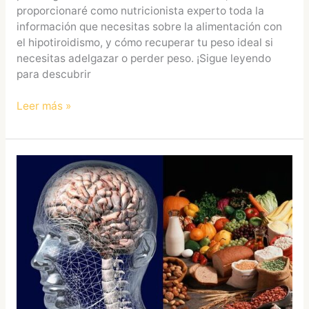
proporcionaré como nutricionista experto toda la
información que necesitas sobre la alimentación con
el hipotiroidismo, y cómo recuperar tu peso ideal si
necesitas adelgazar o perder peso. ¡Sigue leyendo
para descubrir
Leer más »
Dieta
para
personas
con
enfermedades
autoinmunes