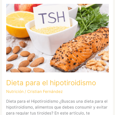
Dieta
para
el
hipotiroidismo
Dieta para el hipotiroidismo
Nutrición
/
Cristian Fernández
Dieta para el Hipotiroidismo ¿Buscas una dieta para el
hipotiroidismo, alimentos que debes consumir y evitar
para regular tus tiroides? En este artículo, te