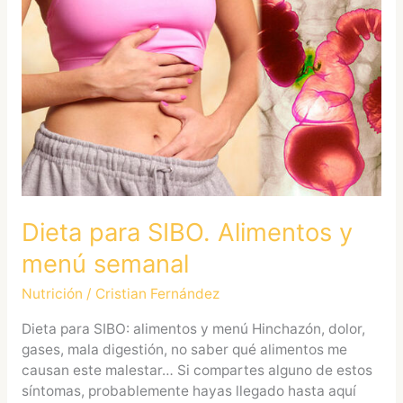
para
SIBO.
Alimentos
y
menú
semanal
Dieta para SIBO. Alimentos y
menú semanal
Nutrición
/
Cristian Fernández
Dieta para SIBO: alimentos y menú Hinchazón, dolor,
gases, mala digestión, no saber qué alimentos me
causan este malestar… Si compartes alguno de estos
síntomas, probablemente hayas llegado hasta aquí