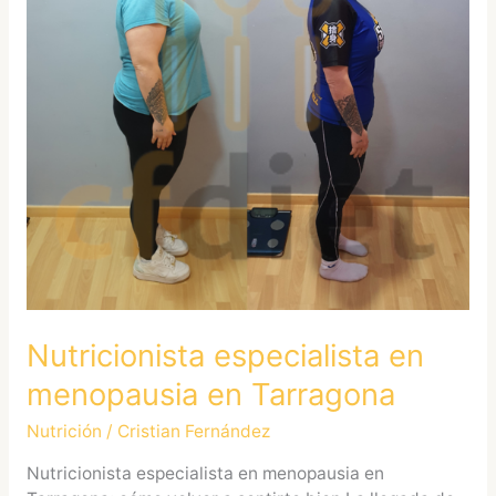
Tarragona
Nutricionista especialista en
menopausia en Tarragona
Nutrición
/
Cristian Fernández
Nutricionista especialista en menopausia en