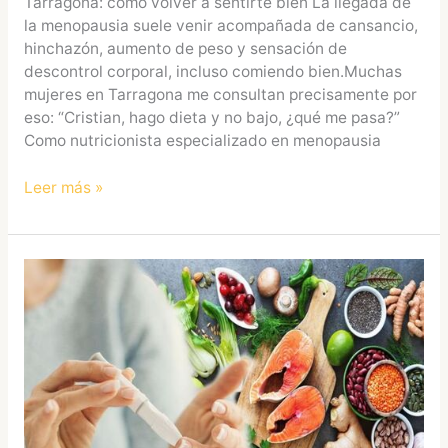
Tarragona: cómo volver a sentirte bien La llegada de
la menopausia suele venir acompañada de cansancio,
hinchazón, aumento de peso y sensación de
descontrol corporal, incluso comiendo bien.Muchas
mujeres en Tarragona me consultan precisamente por
eso: “Cristian, hago dieta y no bajo, ¿qué me pasa?”
Como nutricionista especializado en menopausia
Leer más »
7
alimentos
que
ayudan
a
regular
la
glucosa