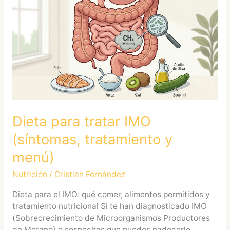
tratar
IMO
(síntomas,
tratamiento
y
menú)
Dieta para tratar IMO
(síntomas, tratamiento y
menú)
Nutrición
/
Cristian Fernández
Dieta para el IMO: qué comer, alimentos permitidos y
tratamiento nutricional Si te han diagnosticado IMO
(Sobrecrecimiento de Microorganismos Productores
de Metano) o sospechas que puedes padecerlo