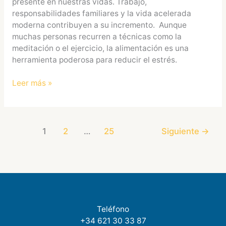
presente en nuestras vidas. Trabajo,
responsabilidades familiares y la vida acelerada
moderna contribuyen a su incremento. Aunque
muchas personas recurren a técnicas como la
meditación o el ejercicio, la alimentación es una
herramienta poderosa para reducir el estrés.
Leer más »
1
2
…
25
Siguiente
→
Teléfono
+34 621 30 33 87