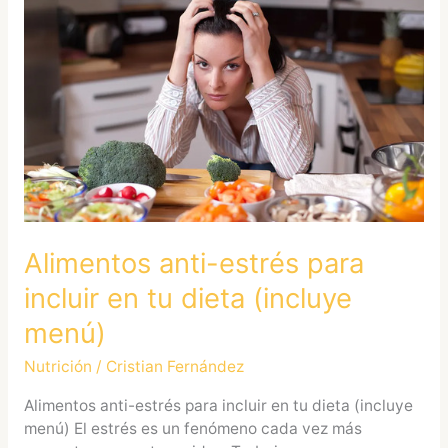
Alimentos
anti-
estrés
para
incluir
en
tu
dieta
(incluye
menú)
Alimentos anti-estrés para
incluir en tu dieta (incluye
menú)
Nutrición
/
Cristian Fernández
Alimentos anti-estrés para incluir en tu dieta (incluye
menú) El estrés es un fenómeno cada vez más