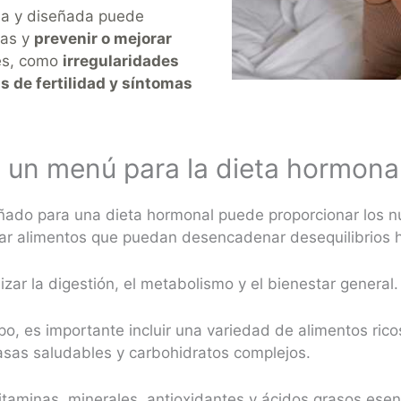
da y diseñada puede
nas y
prevenir o mejorar
les, como
irregularidades
 de fertilidad y síntomas
 un menú para la dieta hormona
ado para una dieta hormonal puede proporcionar los nu
itar alimentos que puedan desencadenar desequilibrios
ar la digestión, el metabolismo y el bienestar general.
po, es importante incluir una variedad de alimentos rico
asas saludables y carbohidratos complejos.
itaminas, minerales, antioxidantes y ácidos grasos ese