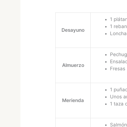
1 plát
1 reban
Desayuno
Loncha
Pechuga
Ensalad
Almuerzo
Fresas 
1 puñad
Unos a
Merienda
1 taza
Salmón 