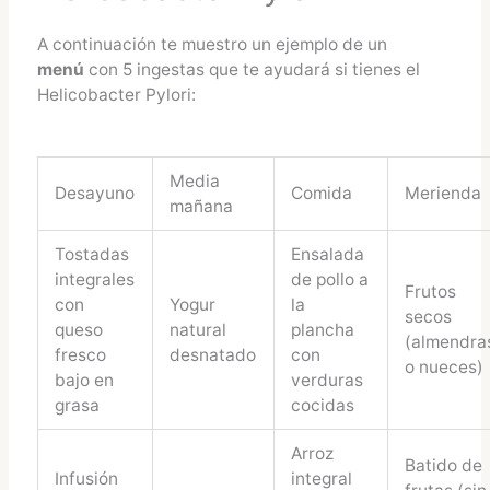
A continuación te muestro un ejemplo de un
menú
con 5 ingestas que te ayudará si tienes el
Helicobacter Pylori:
Media
Desayuno
Comida
Merienda
mañana
Tostadas
Ensalada
integrales
de pollo a
Frutos
con
Yogur
la
secos
queso
natural
plancha
(almendra
fresco
desnatado
con
o nueces)
bajo en
verduras
grasa
cocidas
Arroz
Batido de
Infusión
integral