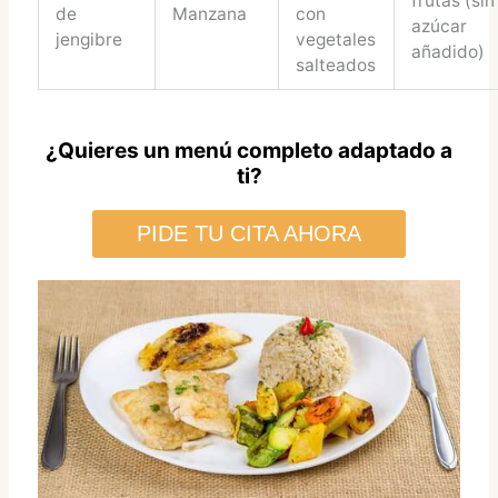
frutas (sin
de
Manzana
con
azúcar
jengibre
vegetales
añadido)
salteados
¿Quieres un menú completo adaptado a
ti?
PIDE TU CITA AHORA