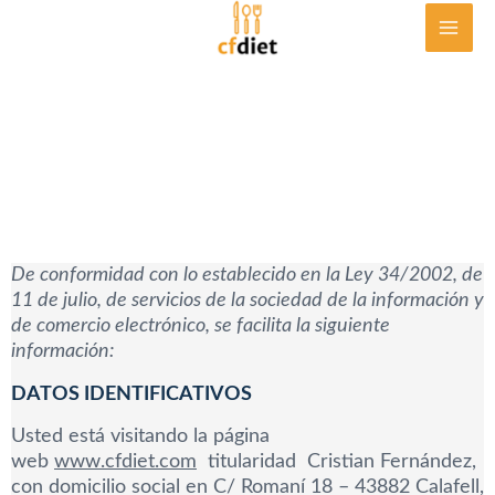
Ir
al
contenido
Aviso legal
De conformidad con lo establecido en la Ley 34/2002, de
11 de julio, de servicios de la sociedad de la información y
de comercio electrónico, se facilita la siguiente
información:
DATOS IDENTIFICATIVOS
Usted está visitando la página
web
www.cfdiet.com
titularidad Cristian Fernández,
con domicilio social en C/ Romaní 18 – 43882 Calafell,