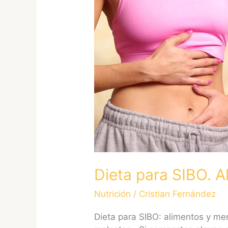
Dieta
para
SIBO.
Alimentos
y
menú
semanal
Dieta para SIBO. 
Nutrición
/
Cristian Fernández
Dieta para SIBO: alimentos y me