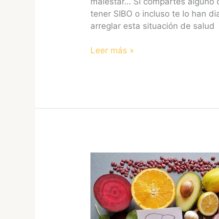
malestar… Si compartes alguno 
tener SIBO o incluso te lo han 
arreglar esta situación de salud
Leer más »
Dieta
para
hígado
graso:
alimentos