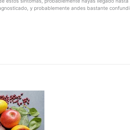
de estos síntomas, probablemente hayas llegado hast
diagnosticado, y probablemente andes bastante confundi