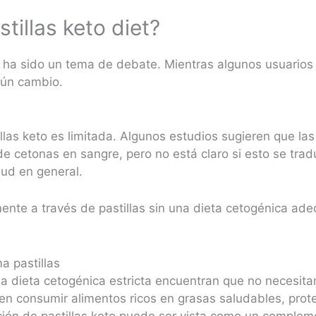
tillas keto diet?
to ha sido un tema de debate. Mientras algunos usuarios
ngún cambio.
tillas keto es limitada. Algunos estudios sugieren que 
e cetonas en sangre, pero no está claro si esto se tradu
alud en general.
ente a través de pastillas sin una dieta cetogénica a
a pastillas
 dieta cetogénica estricta encuentran que no necesitan
 en consumir alimentos ricos en grasas saludables, pr
ción de pastillas keto puede ser vista como un comple