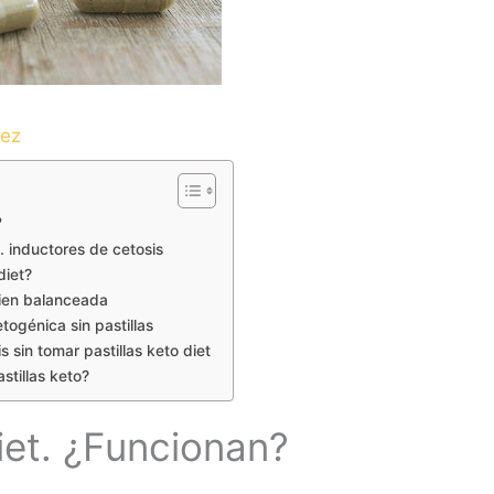
dez
?
. inductores de cetosis
diet?
bien balanceada
togénica sin pastillas
 sin tomar pastillas keto diet
stillas keto?
diet. ¿Funcionan?