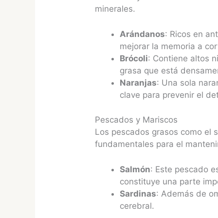
minerales.
Arándanos
: Ricos en an
mejorar la memoria a cor
Brócoli
: Contiene altos n
grasa que está densamen
Naranjas
: Una sola nara
clave para prevenir el de
Pescados y Mariscos
Los pescados grasos como el sa
fundamentales para el mantenim
Salmón
: Este pescado e
constituye una parte im
Sardinas
: Además de om
cerebral.