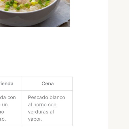
ienda
Cena
ada con
Pescado blanco
o un
al horno con
no
verduras al
ro.
vapor.