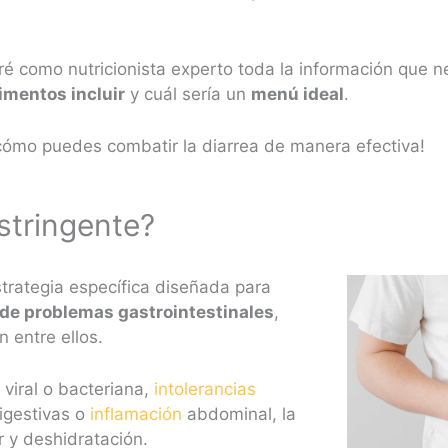
aré como nutricionista experto toda la información que 
limentos incluir
y cuál sería un
menú ideal
.
cómo puedes combatir la diarrea de manera efectiva!
astringente?
strategia específica diseñada para
 de problemas gastrointestinales
,
n entre ellos.
 viral o bacteriana,
intolerancias
igestivas o
inflamación
abdominal, la
r y deshidratación.