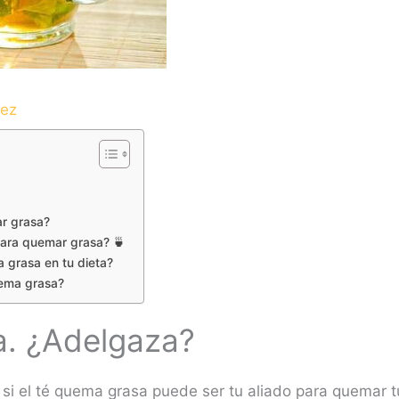
dez
ar grasa?
para quemar grasa? 🍵
 grasa en tu dieta?
uema grasa?
a. ¿Adelgaza?
si el té quema grasa puede ser tu aliado para quemar t