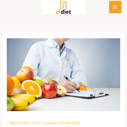
Ir
al
contenido
/
Nutrición
/ Por
Cristian Fernández