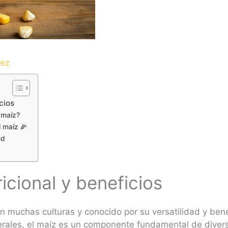
dez
cios
l maíz?
l maíz 🌽
ud
ricional y beneficios
n muchas culturas y conocido por su versatilidad y benef
erales, el maíz es un componente fundamental de divers