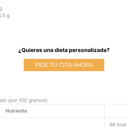
g
4.5 g
¿Quieres una dieta personalizada?
PIDE TU CITA AHORA
Maíz (por 100 gramos)
Nutriente
96 kcal