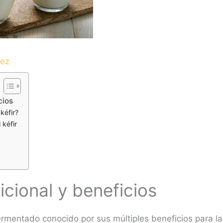
dez
cios
kéfir?
 kéfir
ricional y beneficios
fermentado conocido por sus múltiples beneficios para l