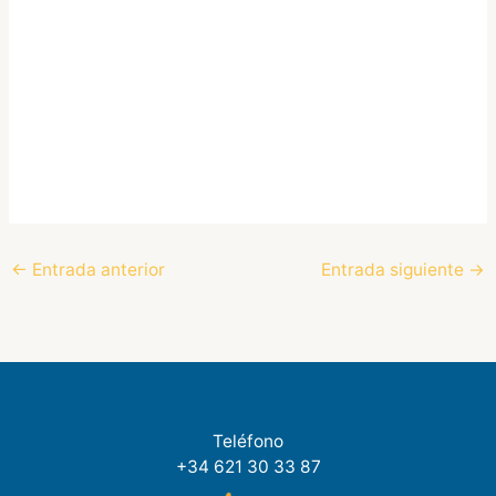
←
Entrada anterior
Entrada siguiente
→
Teléfono
+34 621 30 33 87