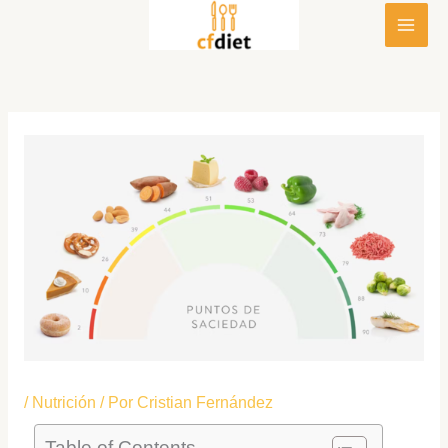
Ir
al
contenido
/
Nutrición
/ Por
Cristian Fernández
Table of Contents