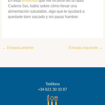
En esta
entrevista
que me hicieron en la radio
Cadena Ser, hablo sobre cómo llevar una
alimentación saludable, algo que te ayudará a
quedarte bien saciado y sin pasar hambre:
←
Entrada anterior
Entrada siguiente
→
Teléfono
+34 621 30 33 87