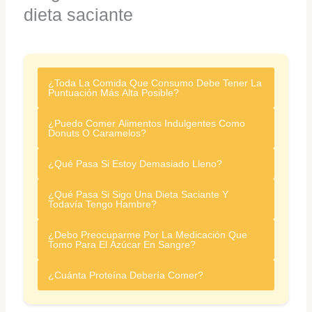
dieta saciante
¿Toda La Comida Que Consumo Debe Tener La
Puntuación Más Alta Posible?
¿Puedo Comer Alimentos Indulgentes Como
Donuts O Caramelos?
¿Qué Pasa Si Estoy Demasiado Lleno?
¿Qué Pasa Si Sigo Una Dieta Saciante Y
Todavía Tengo Hambre?
¿Debo Preocuparme Por La Medicación Que
Tomo Para El Azúcar En Sangre?
¿Cuánta Proteína Debería Comer?