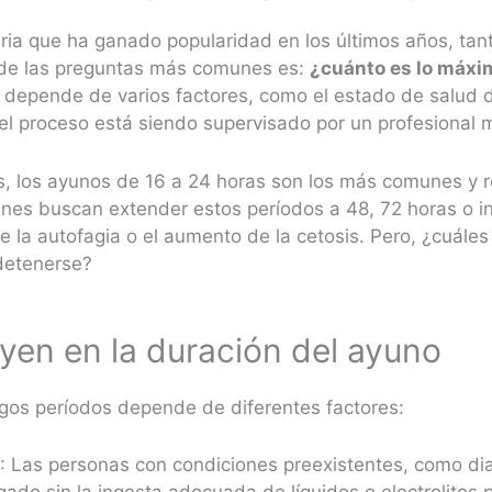
aria que ha ganado popularidad en los últimos años, ta
a de las preguntas más comunes es:
¿cuánto es lo máxi
 depende de varios factores, como el estado de salud d
i el proceso está siendo supervisado por un profesional 
s, los ayunos de 16 a 24 horas son los más comunes y r
enes buscan extender estos períodos a 48, 72 horas o i
e la autofagia o el aumento de la cetosis. Pero, ¿cuáles
detenerse?
uyen en la duración del ayuno
gos períodos depende de diferentes factores:
l
: Las personas con condiciones preexistentes, como di
gado sin la ingesta adecuada de líquidos o electrolitos