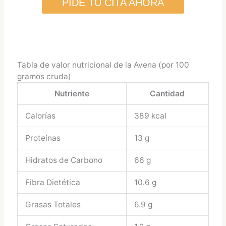
PIDE TU CITA AHORA
Tabla de valor nutricional de la Avena (por 100
gramos cruda)
Nutriente
Cantidad
Calorías
389 kcal
Proteínas
13 g
Hidratos de Carbono
66 g
Fibra Dietética
10.6 g
Grasas Totales
6.9 g