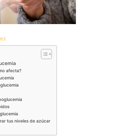
dez
lucemia
mo afecta?
lucemia
oglucemia
hipoglucemia
bidos
oglucemia
rar tus niveles de azúcar