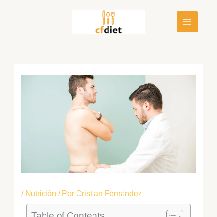
Ir
al
contenido
/
Nutrición
/ Por
Cristian Fernández
Table of Contents