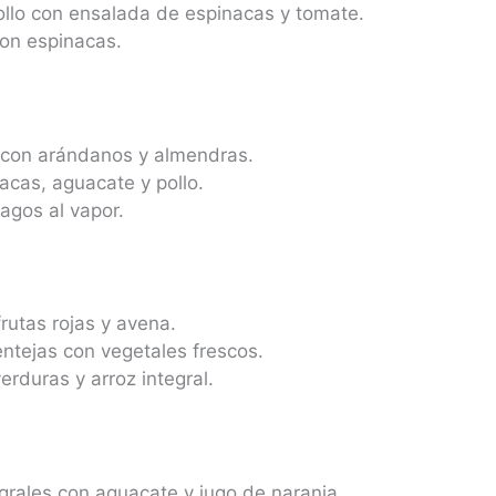
llo con ensalada de espinacas y tomate.
con espinacas.
 con arándanos y almendras.
cas, aguacate y pollo.
agos al vapor.
utas rojas y avena.
ntejas con vegetales frescos.
erduras y arroz integral.
rales con aguacate y jugo de naranja.