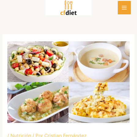
Ir
al
contenido
/
Nutrición
/ Por
Cristian Fernández