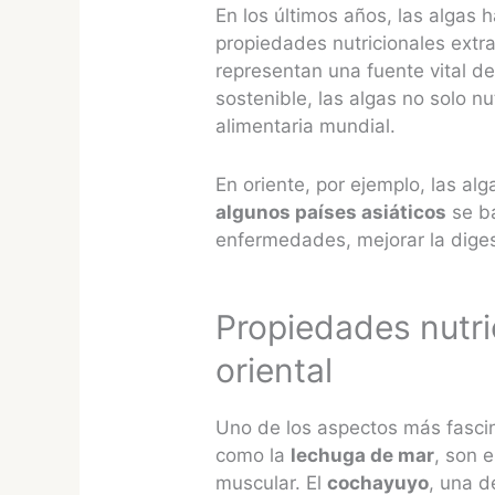
En los últimos años, las algas
propiedades nutricionales extr
representan una fuente vital d
sostenible, las algas no solo n
alimentaria mundial.
En oriente, por ejemplo, las al
algunos países asiáticos
se ba
enfermedades, mejorar la digest
Propiedades nutric
oriental
Uno de los aspectos más fascin
como la
lechuga de mar
, son 
muscular​. El
cochayuyo
, una d