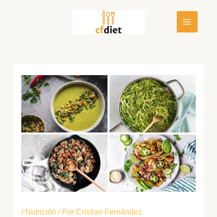
Ir
al
contenido
/
Nutrición
/ Por
Cristian Fernández