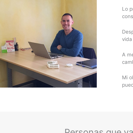
Lo p
cons
Desp
vida
A me
camb
Mi o
pued
Personas que ya