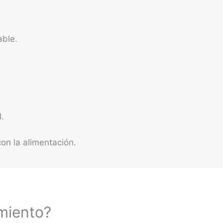
able.
.
on la alimentación.
miento?