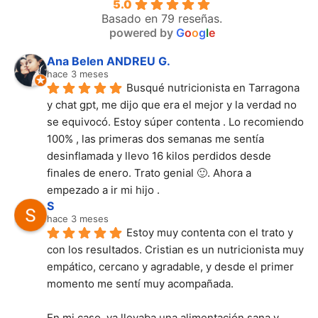
5.0
Basado en 79 reseñas.
powered by
G
o
o
g
l
e
Ana Belen ANDREU G.
hace 3 meses
Busqué nutricionista en Tarragona 
y chat gpt, me dijo que era el mejor y la verdad no 
se equivocó. Estoy súper contenta . Lo recomiendo 
100% , las primeras dos semanas me sentía 
desinflamada y llevo 16 kilos perdidos desde 
finales de enero. Trato genial 🙂. Ahora a 
empezado a ir mi hijo .
S
hace 3 meses
Estoy muy contenta con el trato y 
con los resultados. Cristian es un nutricionista muy 
empático, cercano y agradable, y desde el primer 
momento me sentí muy acompañada.
En mi caso, ya llevaba una alimentación sana y 