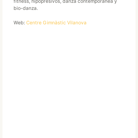
fitness, hipopresivos, danza contemporánea y
bio-danza.
Web:
Centre Gimnàstic Vilanova